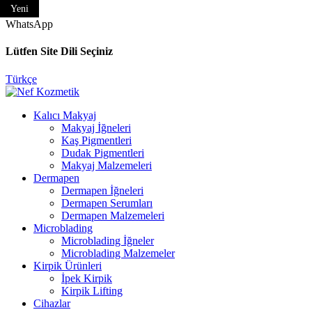
Yeni
Yeni
Telefon
WhatsApp
Lütfen Site Dili Seçiniz
Türkçe
Kalıcı Makyaj
Makyaj İğneleri
Kaş Pigmentleri
Dudak Pigmentleri
Makyaj Malzemeleri
Dermapen
Dermapen İğneleri
Dermapen Serumları
Dermapen Malzemeleri
Microblading
Microblading İğneler
Microblading Malzemeler
Kirpik Ürünleri
İpek Kirpik
Kirpik Lifting
Cihazlar