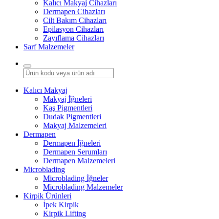
Kalıcı Makyaj Cihazları
Dermapen Cihazları
Cilt Bakım Cihazları
Epilasyon Cihazları
Zayıflama Cihazları
Sarf Malzemeler
Kalıcı Makyaj
Makyaj İğneleri
Kaş Pigmentleri
Dudak Pigmentleri
Makyaj Malzemeleri
Dermapen
Dermapen İğneleri
Dermapen Serumları
Dermapen Malzemeleri
Microblading
Microblading İğneler
Microblading Malzemeler
Kirpik Ürünleri
İpek Kirpik
Kirpik Lifting