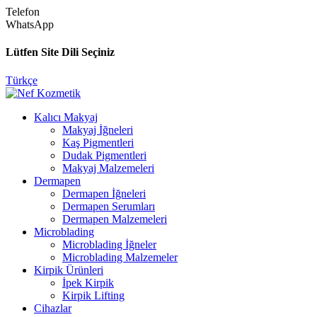
Telefon
WhatsApp
Lütfen Site Dili Seçiniz
Türkçe
Kalıcı Makyaj
Makyaj İğneleri
Kaş Pigmentleri
Dudak Pigmentleri
Makyaj Malzemeleri
Dermapen
Dermapen İğneleri
Dermapen Serumları
Dermapen Malzemeleri
Microblading
Microblading İğneler
Microblading Malzemeler
Kirpik Ürünleri
İpek Kirpik
Kirpik Lifting
Cihazlar