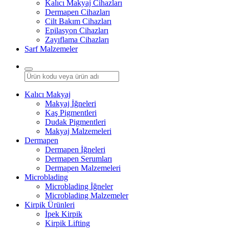
Kalıcı Makyaj Cihazları
Dermapen Cihazları
Cilt Bakım Cihazları
Epilasyon Cihazları
Zayıflama Cihazları
Sarf Malzemeler
Kalıcı Makyaj
Makyaj İğneleri
Kaş Pigmentleri
Dudak Pigmentleri
Makyaj Malzemeleri
Dermapen
Dermapen İğneleri
Dermapen Serumları
Dermapen Malzemeleri
Microblading
Microblading İğneler
Microblading Malzemeler
Kirpik Ürünleri
İpek Kirpik
Kirpik Lifting