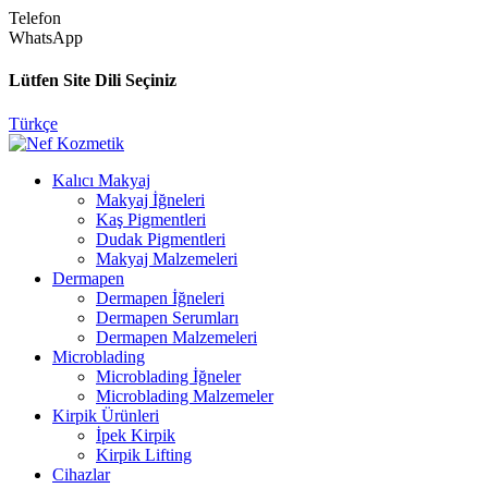
Telefon
WhatsApp
Lütfen Site Dili Seçiniz
Türkçe
Kalıcı Makyaj
Makyaj İğneleri
Kaş Pigmentleri
Dudak Pigmentleri
Makyaj Malzemeleri
Dermapen
Dermapen İğneleri
Dermapen Serumları
Dermapen Malzemeleri
Microblading
Microblading İğneler
Microblading Malzemeler
Kirpik Ürünleri
İpek Kirpik
Kirpik Lifting
Cihazlar