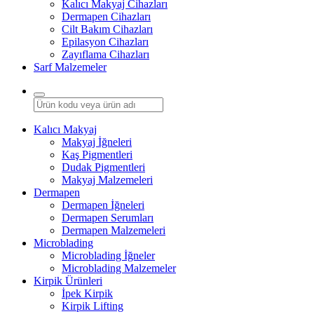
Kalıcı Makyaj Cihazları
Dermapen Cihazları
Cilt Bakım Cihazları
Epilasyon Cihazları
Zayıflama Cihazları
Sarf Malzemeler
Kalıcı Makyaj
Makyaj İğneleri
Kaş Pigmentleri
Dudak Pigmentleri
Makyaj Malzemeleri
Dermapen
Dermapen İğneleri
Dermapen Serumları
Dermapen Malzemeleri
Microblading
Microblading İğneler
Microblading Malzemeler
Kirpik Ürünleri
İpek Kirpik
Kirpik Lifting