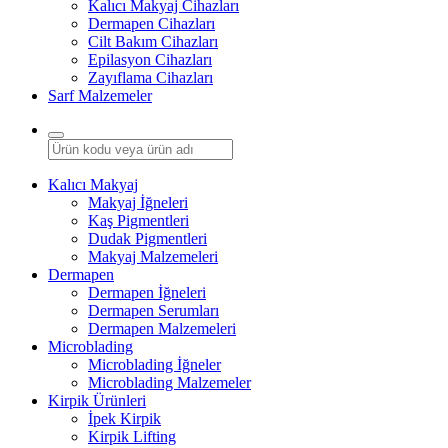
Kalıcı Makyaj Cihazları
Dermapen Cihazları
Cilt Bakım Cihazları
Epilasyon Cihazları
Zayıflama Cihazları
Sarf Malzemeler
Kalıcı Makyaj
Makyaj İğneleri
Kaş Pigmentleri
Dudak Pigmentleri
Makyaj Malzemeleri
Dermapen
Dermapen İğneleri
Dermapen Serumları
Dermapen Malzemeleri
Microblading
Microblading İğneler
Microblading Malzemeler
Kirpik Ürünleri
İpek Kirpik
Kirpik Lifting