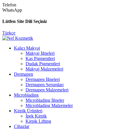
Telefon
WhatsApp
Lütfen Site Dili Seçiniz
Türkçe
Kalıcı Makyaj
Makyaj İğneleri
Kaş Pigmentleri
Dudak Pigmentleri
Makyaj Malzemeleri
Dermapen
Dermapen İğneleri
Dermapen Serumları
Dermapen Malzemeleri
Microblading
Microblading İğneler
Microblading Malzemeler
Kirpik Ürünleri
İpek Kirpik
Kirpik Lifting
Cihazlar