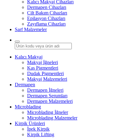
Kalıcı Makyaj Cihazları
Dermapen Cihazları
Cilt Bakım Cihazları
Epilasyon Cihazları
Zayıflama Cihazları
Sarf Malzemeler
Kalıcı Makyaj
Makyaj İğneleri
Kaş Pigmentleri
Dudak Pigmentleri
Makyaj Malzemeleri
Dermapen
Dermapen İğneleri
Dermapen Serumları
Dermapen Malzemeleri
Microblading
Microblading İğneler
Microblading Malzemeler
Kirpik Ürünleri
İpek Kirpik
Kirpik Lifting