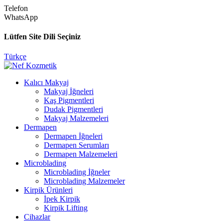
Telefon
WhatsApp
Lütfen Site Dili Seçiniz
Türkçe
Kalıcı Makyaj
Makyaj İğneleri
Kaş Pigmentleri
Dudak Pigmentleri
Makyaj Malzemeleri
Dermapen
Dermapen İğneleri
Dermapen Serumları
Dermapen Malzemeleri
Microblading
Microblading İğneler
Microblading Malzemeler
Kirpik Ürünleri
İpek Kirpik
Kirpik Lifting
Cihazlar