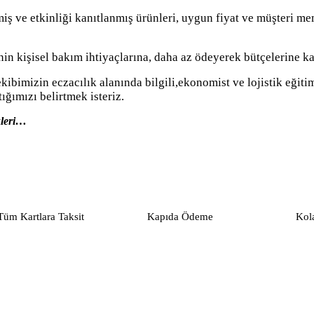
ve etkinliği kanıtlanmış ürünleri, uygun fiyat ve müşteri mem
inin kişisel bakım ihtiyaçlarına, daha az ödeyerek bütçelerine k
 ekibimizin eczacılık alanında bilgili,ekonomist ve lojistik eğ
ığımızı belirtmek isteriz.
kleri…
Tüm Kartlara Taksit
Kapıda Ödeme
Kol