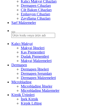
Kalıcı Makyaj Cihazları
Dermapen Cihazları
Cilt Bakım Cihazları
Epilasyon Cihazları
Zayıflama Cihazları
Sarf Malzemeler
Kalıcı Makyaj
Makyaj İğneleri
Kaş Pigmentleri
Dudak Pigmentleri
Makyaj Malzemeleri
Dermapen
Dermapen İğneleri
Dermapen Serumları
Dermapen Malzemeleri
Microblading
Microblading İğneler
Microblading Malzemeler
Kirpik Ürünleri
İpek Kirpik
Kirpik Lifting