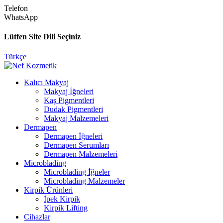
Telefon
WhatsApp
Lütfen Site Dili Seçiniz
Türkçe
Kalıcı Makyaj
Makyaj İğneleri
Kaş Pigmentleri
Dudak Pigmentleri
Makyaj Malzemeleri
Dermapen
Dermapen İğneleri
Dermapen Serumları
Dermapen Malzemeleri
Microblading
Microblading İğneler
Microblading Malzemeler
Kirpik Ürünleri
İpek Kirpik
Kirpik Lifting
Cihazlar