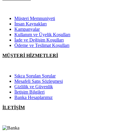
Müşteri Memnuniyeti
İnsan Kaynakları
Kampanyalar
Kullanım ve Üyelik Koşulları
İade ve Değişim Koşulları
Ödeme ve Teslimat Koşulları
MÜŞTERİ HİZMETLERİ
Sıkça Sorulan Sorular
Mesafeli Satış Sözleşmesi
Gizlilik ve Güvenlik
İletişim Bilgileri
Banka Hesaplarımız
İLETİŞİM