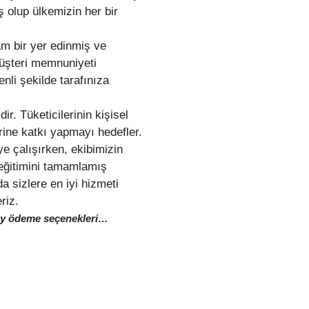
 olup ülkemizin her bir
m bir yer edinmiş ve
 müşteri memnuniyeti
nli şekilde tarafınıza
r. Tüketicilerinin kişisel
rine katkı yapmayı hedefler.
ye çalışırken, ekibimizin
k eğitimini tamamlamış
 sizlere en iyi hizmeti
riz.
olay ödeme seçenekleri…