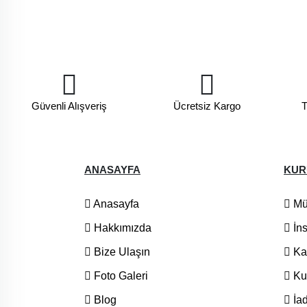
Güvenli Alışveriş
Ücretsiz Kargo
T
ANASAYFA
KUR
Anasayfa
Müş
Hakkımızda
İns
Bize Ulaşın
Ka
Foto Galeri
Kul
Blog
İad