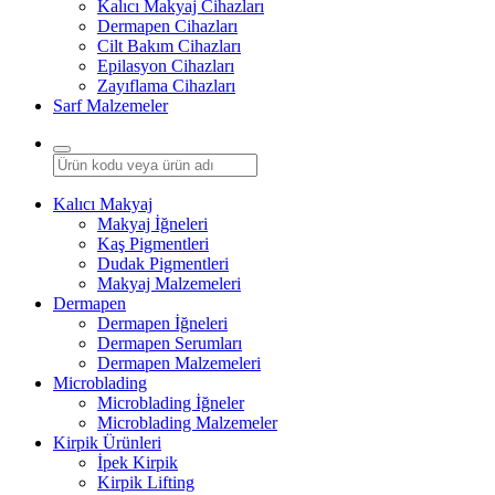
Kalıcı Makyaj Cihazları
Dermapen Cihazları
Cilt Bakım Cihazları
Epilasyon Cihazları
Zayıflama Cihazları
Sarf Malzemeler
Kalıcı Makyaj
Makyaj İğneleri
Kaş Pigmentleri
Dudak Pigmentleri
Makyaj Malzemeleri
Dermapen
Dermapen İğneleri
Dermapen Serumları
Dermapen Malzemeleri
Microblading
Microblading İğneler
Microblading Malzemeler
Kirpik Ürünleri
İpek Kirpik
Kirpik Lifting