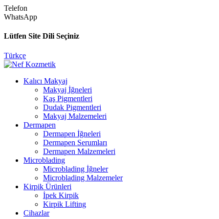
Telefon
WhatsApp
Lütfen Site Dili Seçiniz
Türkçe
Kalıcı Makyaj
Makyaj İğneleri
Kaş Pigmentleri
Dudak Pigmentleri
Makyaj Malzemeleri
Dermapen
Dermapen İğneleri
Dermapen Serumları
Dermapen Malzemeleri
Microblading
Microblading İğneler
Microblading Malzemeler
Kirpik Ürünleri
İpek Kirpik
Kirpik Lifting
Cihazlar