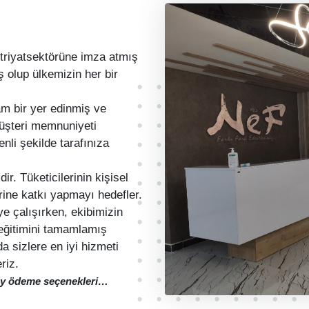
triyatsektörüne imza atmış
 olup ülkemizin her bir
m bir yer edinmiş ve
 müşteri memnuniyeti
nli şekilde tarafınıza
r. Tüketicilerinin kişisel
rine katkı yapmayı hedefler.
ye çalışırken, ekibimizin
k eğitimini tamamlamış
 sizlere en iyi hizmeti
riz.
olay ödeme seçenekleri…