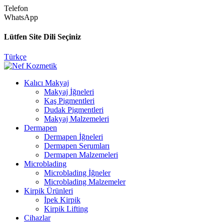
Telefon
WhatsApp
Lütfen Site Dili Seçiniz
Türkçe
Kalıcı Makyaj
Makyaj İğneleri
Kaş Pigmentleri
Dudak Pigmentleri
Makyaj Malzemeleri
Dermapen
Dermapen İğneleri
Dermapen Serumları
Dermapen Malzemeleri
Microblading
Microblading İğneler
Microblading Malzemeler
Kirpik Ürünleri
İpek Kirpik
Kirpik Lifting
Cihazlar