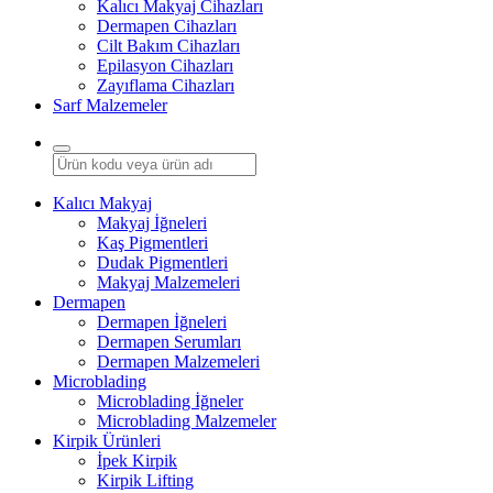
Kalıcı Makyaj Cihazları
Dermapen Cihazları
Cilt Bakım Cihazları
Epilasyon Cihazları
Zayıflama Cihazları
Sarf Malzemeler
Kalıcı Makyaj
Makyaj İğneleri
Kaş Pigmentleri
Dudak Pigmentleri
Makyaj Malzemeleri
Dermapen
Dermapen İğneleri
Dermapen Serumları
Dermapen Malzemeleri
Microblading
Microblading İğneler
Microblading Malzemeler
Kirpik Ürünleri
İpek Kirpik
Kirpik Lifting