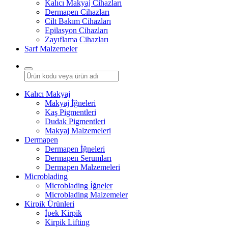
Kalıcı Makyaj Cihazları
Dermapen Cihazları
Cilt Bakım Cihazları
Epilasyon Cihazları
Zayıflama Cihazları
Sarf Malzemeler
Kalıcı Makyaj
Makyaj İğneleri
Kaş Pigmentleri
Dudak Pigmentleri
Makyaj Malzemeleri
Dermapen
Dermapen İğneleri
Dermapen Serumları
Dermapen Malzemeleri
Microblading
Microblading İğneler
Microblading Malzemeler
Kirpik Ürünleri
İpek Kirpik
Kirpik Lifting