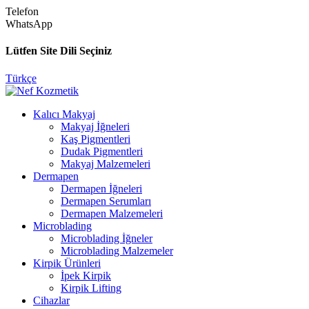
Telefon
WhatsApp
Lütfen Site Dili Seçiniz
Türkçe
Kalıcı Makyaj
Makyaj İğneleri
Kaş Pigmentleri
Dudak Pigmentleri
Makyaj Malzemeleri
Dermapen
Dermapen İğneleri
Dermapen Serumları
Dermapen Malzemeleri
Microblading
Microblading İğneler
Microblading Malzemeler
Kirpik Ürünleri
İpek Kirpik
Kirpik Lifting
Cihazlar