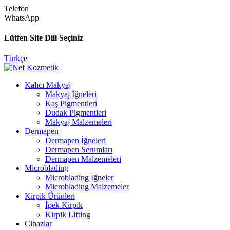
Telefon
WhatsApp
Lütfen Site Dili Seçiniz
Türkçe
Kalıcı Makyaj
Makyaj İğneleri
Kaş Pigmentleri
Dudak Pigmentleri
Makyaj Malzemeleri
Dermapen
Dermapen İğneleri
Dermapen Serumları
Dermapen Malzemeleri
Microblading
Microblading İğneler
Microblading Malzemeler
Kirpik Ürünleri
İpek Kirpik
Kirpik Lifting
Cihazlar