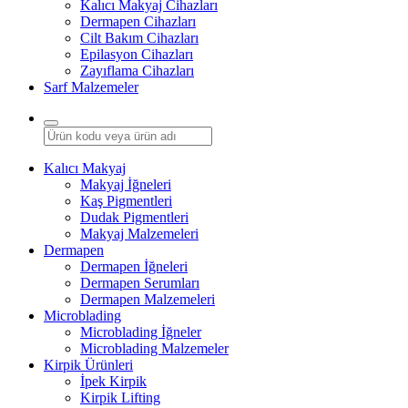
Kalıcı Makyaj Cihazları
Dermapen Cihazları
Cilt Bakım Cihazları
Epilasyon Cihazları
Zayıflama Cihazları
Sarf Malzemeler
Kalıcı Makyaj
Makyaj İğneleri
Kaş Pigmentleri
Dudak Pigmentleri
Makyaj Malzemeleri
Dermapen
Dermapen İğneleri
Dermapen Serumları
Dermapen Malzemeleri
Microblading
Microblading İğneler
Microblading Malzemeler
Kirpik Ürünleri
İpek Kirpik
Kirpik Lifting